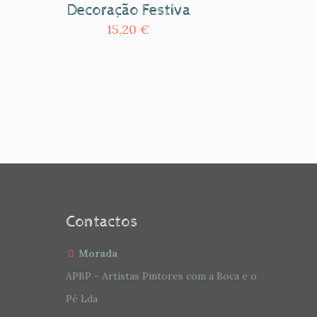
Decoração Festiva
15,20
€
Contactos
Morada
APBP - Artistas Pintores com a Boca e o
Pé Lda