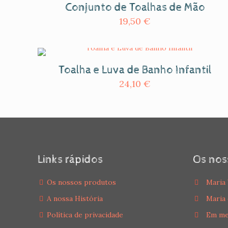
Conjunto de Toalhas de Mão
19,50
€
Toalha e Luva de Banho Infantil
24,10
€
Links rápidos
Os nos
Os nossos produtos
Maria 
A nossa História
Maria 
Política de privacidade
Em me