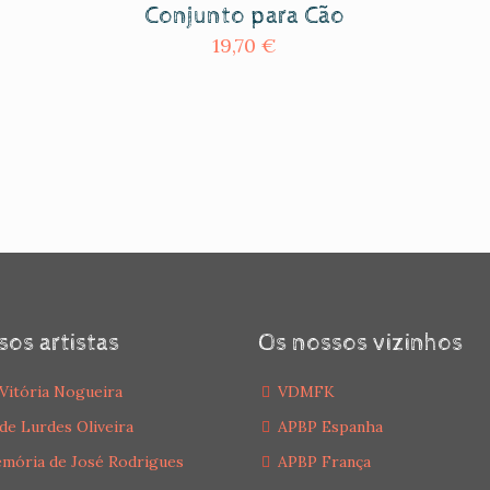
Conjunto para Cão
19,70
€
sos artistas
Os nossos vizinhos
Vitória Nogueira
VDMFK
de Lurdes Oliveira
APBP Espanha
mória de José Rodrigues
APBP França