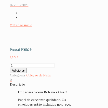
02/09/2025
Voltar ao início
Postal P2509
1,20
€
Quantidade
de
Adicionar
Postal
Categoria:
Coleção de Natal
P2509
0
Descrição
Impressão com Relevo a Ouro!
Papel de excelente qualidade. Os
envelopes estão incluídos no preço.