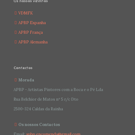
Os nossos vizinhos
VDMFK
APBP Espanha
APBP França
APBP Alemanha
Contactos
Morada
APBP - Artistas Pintores com a Boca e o Pé Lda
Rua Belchior de Matos nº 5 r/c Dto
2500-324 Caldas da Rainha
Os nossos Contactos
Email:
apbp.encomenda@gmail.com