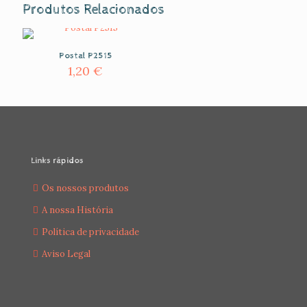
Produtos Relacionados
Postal P2515
1,20
€
Links rápidos
Os nossos produtos
A nossa História
Política de privacidade
Aviso Legal