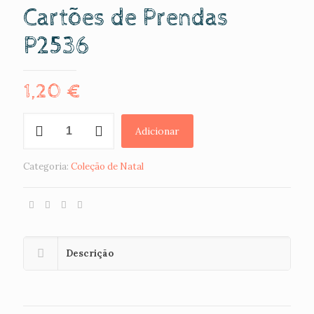
Cartões de Prendas
P2536
1,20
€
Quantidade
Adicionar
de
Cartões
de
Categoria:
Coleção de Natal
Prendas
P2536
Descrição