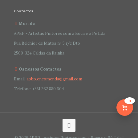
Contactos
Morada
APBP - Artistas Pintores com a Boca e o Pé Lda
Rua Belchior de Matos nº 5 r/c Dto
2500-324 Caldas da Rainha
Os nossos Contactos
Email:
apbp.encomenda@gmail.com
Telefone:
+351 262 880 604
0
© 2026 APBP - Artistas Pintores com a Boca e o Pé, Lda |