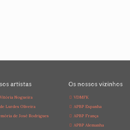
sos artistas
Os nossos vizinhos
Vitória Nogueira
VDMFK
de Lurdes Oliveira
APBP Espanha
mória de José Rodrigues
APBP França
APBP Alemanha