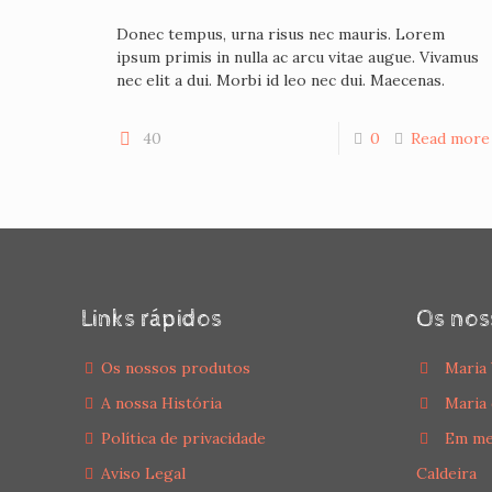
Donec tempus, urna risus nec mauris. Lorem
ipsum primis in nulla ac arcu vitae augue. Vivamus
nec elit a dui. Morbi id leo nec dui. Maecenas.
40
0
Read more
Links rápidos
Os nos
Os nossos produtos
Maria 
A nossa História
Maria 
Política de privacidade
Em me
Aviso Legal
Caldeira