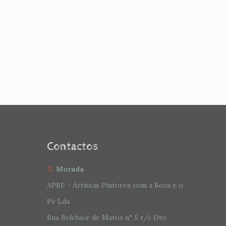
Contactos
Morada
APBP - Artistas Pintores com a Boca e o
Pé Lda
Rua Belchior de Matos nº 5 r/c Dto